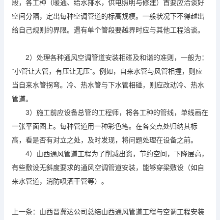
段，各工种（暖通、给水排水，供电照明与修建）首要应洽谈好
空间分隔，定出每种空调管道的标高规模。一般状况下不得越出
给自己规则的界限。遇有单个管段要越界时应与其他工程洽谈。
2）处理各种通风空调管道安装相碰及和谐的准则，一般为：
“小管让大管，有压让无压”。例如，自来水管与风管相撞，则应
当自来水管拐弯。冷、热水管与下水管相碰，则应改动冷、热水
管道。
3）施工前应设备总管的工程师，将各工种的管线，单线画在
一张平面图上。每种管道用一种彩色笔。在各交点处归纳其标
高，看是否有对立之处，及时发现，将问题处理在设备之前。
4）山西通风管道工程为了削减出资，节约空间，下降层高，
有些敷设无斜度要求的通风空调管道安装，能够穿梁敷设（如自
来水管道，消防喷洒干管等）。
上一条：
山西晋冀达公司总结山西通风管道工程与空调工程安装