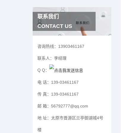
联系我们
CONTACT US
咨询热线：
13903461167
联系人：
李经理
Q Q：
电 话：
139-03461167
传 真：
139-03461167
邮 箱：
56792777@qq.com
地 址：
太原市晋源区兰亭御湖城4号
楼