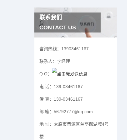
联系我们
CONTACT US
咨询热线：
13903461167
联系人：
李经理
Q Q：
电 话：
139-03461167
传 真：
139-03461167
邮 箱：
56792777@qq.com
地 址：
太原市晋源区兰亭御湖城4号
楼