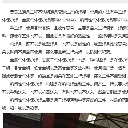
晋冀达通风工程不锈钢
通风管道
生产的焊接，常用的方法有手工焊
体保护焊，金属气体保护焊简称
MIG/MAG
，钨惰性气体保护焊简称
TIG
手工焊
：
使用非常普遍，且操作容易，主要是靠人进行调节，焊缝
料，即使在室外也可以，因此它具有很好的适应性，一般焊接时是采用
电焊条，既可以是钛型焊条，也可以是缄性的，钛型焊条比较容易
果长时间不用后再使用，那么要重新进行烘烤，以防潮气积聚。
金属气体保护焊
：
它属于气体保护焊，也是一种电弧焊，是在保护
于钢、非合金钢、低合金钢以及高合金等这些材料，使用很广泛，但有
碳或者混合气体等，的缺点是如果在室外进行焊接，那么工件不能受潮
钨惰性气体保护焊
：
电弧是在钨电焊丝和工件之间产生，所以要求
可以手动送入，也可以机器送入，有时也可以不送入，然后它到底是使
钨惰性气体保护焊主要是用于焊接薄和中等厚度的工件，材质的范
镍、银、钛以及铅等。