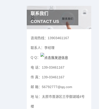
联系我们
CONTACT US
咨询热线：
13903461167
联系人：
李经理
Q Q：
电 话：
139-03461167
传 真：
139-03461167
邮 箱：
56792777@qq.com
地 址：
太原市晋源区兰亭御湖城4号
楼