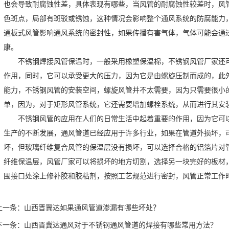
也会导致耐腐蚀性差，具体表现有哪些，当风管的耐腐蚀性较差时，风
色斑点，局部有斑驳或锈蚀，这种情况会影响整个通风系统的防腐能力
通板式风管影响通风系统的密封性，如果传播有害气体，气体可能会通
康。
不锈钢焊接风管保温时，一般采用橡塑保温棉，不锈钢风管厂家还
作用，同时，它可以承受更大的压力，因为它是由螺旋压制而成的，此
能力，不锈钢风管的安装空间，螺旋风管并不太需要，因为只需要很小
单，因为，对于矩形风管系统，它还需要增加螺栓系统，从而进行其安
不锈钢风管的应用在人们的日常生活中起着重要的作用，因为它可
生产的不断发展，通风管道已经应用于许多行业，如果在管道外损坏，
坏，但玻璃纤维复合风管的保温层没有损坏，可以选择合格的铝箔片对
纤维保温层，风管厂家可以将损坏的地方切割，选择另一块完好的板材
围接口处涂上修补胶和胶粘剂，按照工艺规范进行密封，风管正常工作
上一条：
山西晋冀达如果通风管道渗漏有哪些坏处？
下一条：
山西晋冀达通风对于不锈钢通风管道的焊接有哪些常用方法？